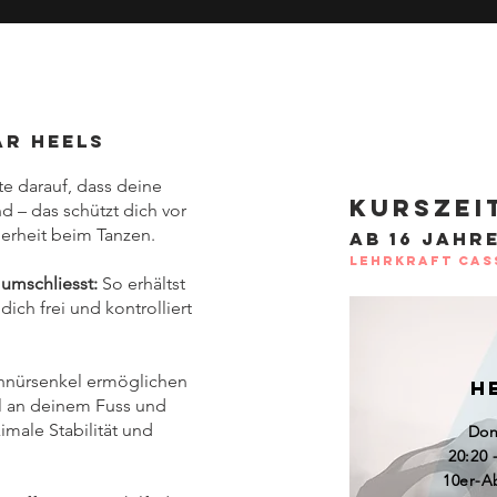
 Heels ​
e darauf, dass deine
Kurszei
 – das schützt dich vor
herheit beim Tanzen.
ab 16 jahr
Lehrkraft Cas
 umschliesst:
So erhältst
ich frei und kontrolliert
hnürsenkel ermöglichen
H
ell an deinem Fuss und
male Stabilität und
Don
20:20 
10er-A