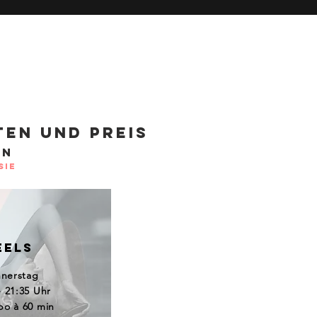
ten und preis
en
sie
EELS
nerstag
- 21:35 Uhr
bo à 60 min