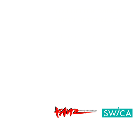
YOU BETTER DANCE
TANZSCHULE REGENSDORF
Althardstrasse 146
8105 Regensdorf - 3. Stock
+41 78 910 40 10
info@youbetterdance.net
AGB
Datenschutz
Impre