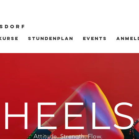
SDORF
Kurse
Stundenplan
Events
Anmel
HEELS
Attitude. Strength. Flow.