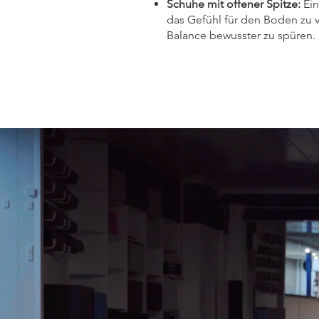
Schuhe mit offener Spitze:
Ein
das Gefühl für den Boden zu 
Balance bewusster zu spüren.