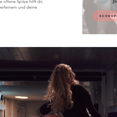
e offene Spitze hilft dir,
2
verfeinern und deine
SCHNUP