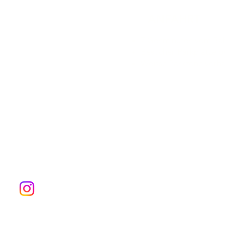
ANFAHRT
7 Gehminuten vom Bah
Besucher-Parkplätze b
Weisse
Parkzone vorh
ssum